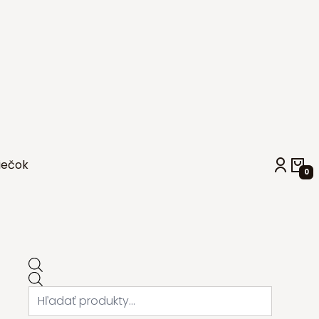
iečok
0
Products
search