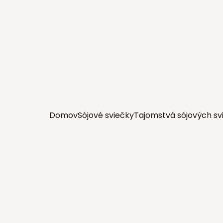
Domov
Sójové sviečky
Tajomstvá sójových sv