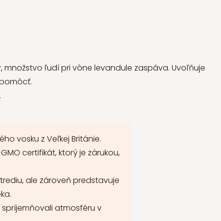
y, množstvo ľudí pri vône levandule zaspáva. Uvoľňuje
e pomôcť.
.
ho vosku z Veľkej Británie.
O certifikát, ktorý je zárukou,
strediu, ale zároveň predstavuje
eka.
spríjemňovali atmosféru v