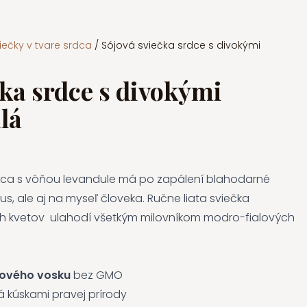
iečky v tvare srdca
/ Sójová sviečka srdce s divokými
čka srdce s divokými
lá
rdca s vôňou levandule má po zapálení blahodarné
s, ale aj na myseľ človeka. Ručne liata sviečka
h kvetov ulahodí všetkým milovníkom modro-fialových
jového vosku
bez GMO
 kúskami pravej prírody