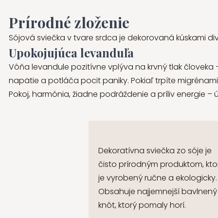
Prírodné zloženie
Sójová sviečka v tvare srdca je dekorovaná kúskami div
Upokojujúca levanduľa
Vôňa levandule pozitívne vplýva na krvný tlak človeka 
napätie a potláča pocit paniky. Pokiaľ trpíte migrénam
Pokoj, harmónia, žiadne podráždenie a príliv energie –
Dekoratívna sviečka zo sóje je
čisto prírodným produktom, kto
je vyrobený ručne a ekologicky.
Obsahuje najjemnejší bavlnený
knôt, ktorý pomaly horí.