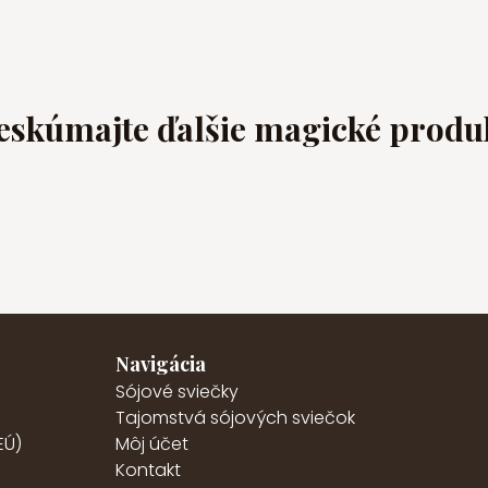
eskúmajte ďalšie magické produ
Navigácia
Sójové sviečky
Tajomstvá sójových sviečok
EÚ)
Môj účet
Kontakt