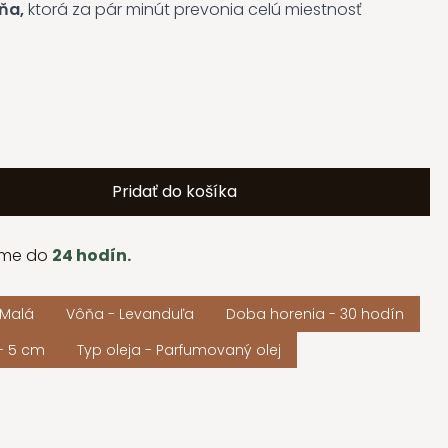
ňa,
ktorá za pár minút prevonia celú miestnosť
Pridať do košíka
ame do
24 hodín.
 Malá
Vôňa - Levanduľa
Doba horenia - 30 hodín
- 5 cm
Typ oleja - Parfumovaný olej