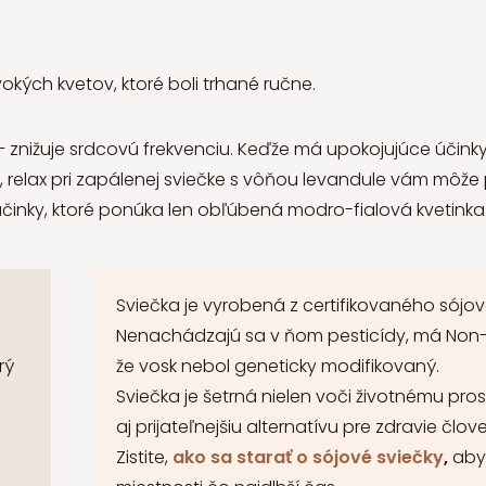
okých kvetov, ktoré boli trhané ručne.
– znižuje srdcovú frekvenciu. Keďže má upokojujúce účink
i, relax pri zapálenej sviečke s vôňou levandule vám môž
 účinky, ktoré ponúka len obľúbená modro-fialová kvetinka
Sviečka je vyrobená z certifikovaného sójové
Nenachádzajú sa v ňom pesticídy, má Non-GM
rý
že vosk nebol geneticky modifikovaný.
Sviečka je šetrná nielen voči životnému pro
aj prijateľnejšiu alternatívu pre zdravie člov
Zistite,
ako sa starať o sójové sviečky
,
aby 