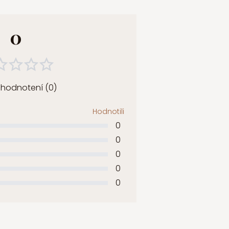
0
 hodnotení (0)
Hodnotili
0
0
0
0
0