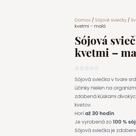
Domov
/
Sójové sviečky
/
Sv
kvetmi – malá
Sójová svie
kvetmi – ma
Sójová sviečka v tvare s
účinky nielen na organizmu
zdobená kúskami divokýc
kvetov.
Horí
až 30 hodín
Je vyrobená zo
100 % só
Sójová sviečka je zdobená