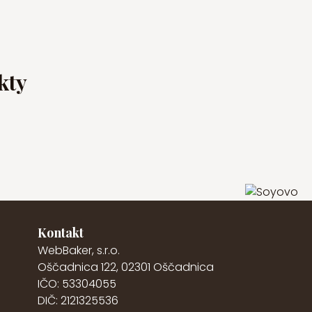
kty
Kontakt
WebBaker, s.r.o.
Oščadnica 122, 02301 Oščadnica
IČO: 53304055
DIČ: 2121325536