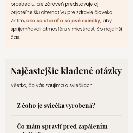
prostrediu, ale zároveň predstavuje aj
prijateľnejšiu alternatívu pre zdravie človeka.
Zistite,
ako sa starať o sójové sviečky
,
aby
spríjemňovali atmosféru v miestnosti čo najdlhší
čas.
Najčastejšie kladené otázky
Všetko, čo vás zaujíma o sviečkach.
Z čoho je sviečka vyrobená?
Čo mám spraviť pred zapálením
Sviečka je z čistého sójového vosku, ktorý