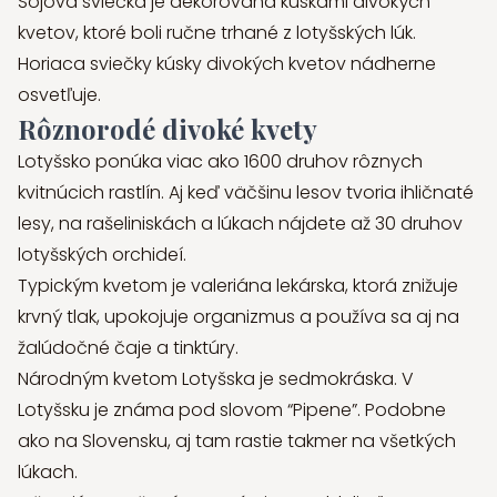
Sójová sviečka je dekorovaná kúskami divokých
kvetov, ktoré boli ručne trhané z lotyšských lúk.
Horiaca sviečky kúsky divokých kvetov nádherne
osvetľuje.
Rôznorodé divoké kvety
Lotyšsko ponúka viac ako 1600 druhov rôznych
kvitnúcich rastlín. Aj keď väčšinu lesov tvoria ihličnaté
lesy, na rašeliniskách a lúkach nájdete až 30 druhov
lotyšských orchideí.
Typickým kvetom je valeriána lekárska, ktorá znižuje
krvný tlak, upokojuje organizmus a používa sa aj na
žalúdočné čaje a tinktúry.
Národným kvetom Lotyšska je sedmokráska. V
Lotyšsku je známa pod slovom “Pipene”. Podobne
ako na Slovensku, aj tam rastie takmer na všetkých
lúkach.