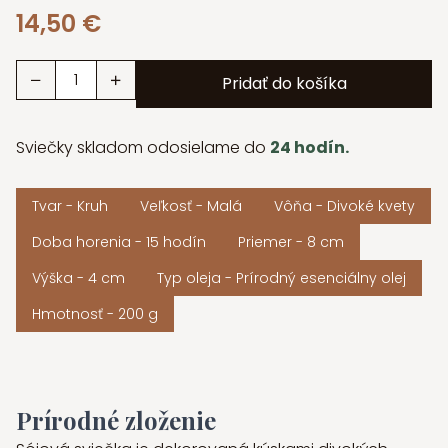
14,50
€
množstvo
Pridať do košíka
Sójová
sviečka
s
Sviečky skladom odosielame do
24 hodín.
divokými
kvetmi
Tvar - Kruh
Veľkosť - Malá
Vôňa - Divoké kvety
-
malá
Doba horenia - 15 hodín
Priemer - 8 cm
Výška - 4 cm
Typ oleja - Prírodný esenciálny olej
Hmotnosť - 200 g
Prírodné zloženie