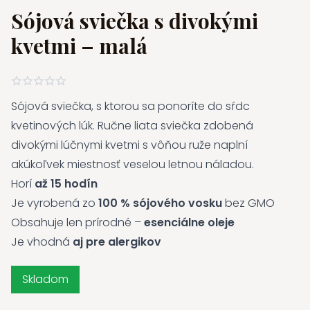
Sójová sviečka s divokými
kvetmi – malá
Sójová sviečka, s ktorou sa ponoríte do sŕdc
kvetinových lúk. Ručne liata sviečka zdobená
divokými lúčnymi kvetmi s vôňou ruže naplní
akúkoľvek miestnosť veselou letnou náladou.
Horí
až 15 hodín
Je vyrobená zo
100 % sójového vosku
bez GMO
Obsahuje len prírodné –
esenciálne oleje
Je vhodná
aj pre alergikov
Skladom