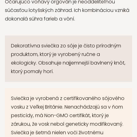
Očarujúco voňavý orgován je neoddeliteľnou
súčasťou lotyšských záhrad. Ich kombináciou vzniká
dokonalá súhra farieb a vôní.
Dekoratívna sviečka zo sóje je čisto prírodným
produktom, ktorý je vyrobený ručne a
ekologicky. Obsahuje najjemnejší bavlnený knôt,
ktorý pomaly horí.
Sviečka je vyrobená z certifikovaného sójového
vosku z Veľkej Británie. Nenachádzajú sa v ňom
pesticídy, má Non-GMO certifikát, ktorý je
zárukou, že vosk nebol geneticky modifikovaný.
Sviečka je šetrná nielen voči životnému